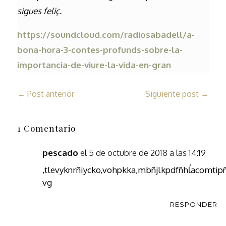
sigues feliç.
https://soundcloud.com/radiosabadell/a-
bona-hora-3-contes-profunds-sobre-la-
importancia-de-viure-la-vida-en-gran
←
Post anterior
Siguiente post
→
1 Comentario
pescado
el 5 de octubre de 2018 a las 14:19
,tlevyknrñiycko,vohpkka,mbñjlkpdfñhĺacomtip
vg
RESPONDER