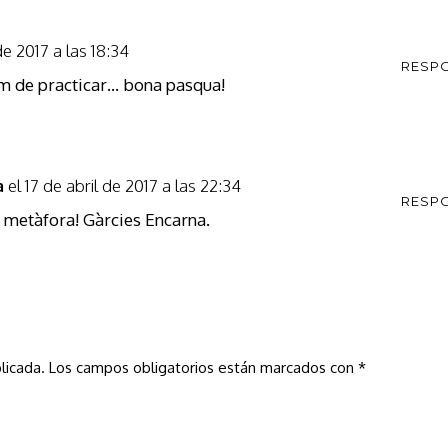
 de 2017 a las 18:34
RESP
em de practicar… bona pasqua!
el 17 de abril de 2017 a las 22:34
a
RESP
 metàfora! Gàrcies Encarna.
licada.
Los campos obligatorios están marcados con
*