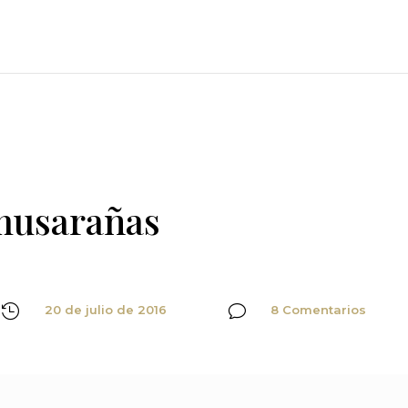
musarañas

20 de julio de 2016
v
8 Comentarios